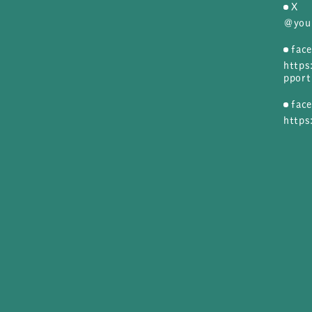
X
＠you
fa
https
pport
fa
https